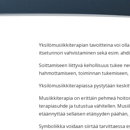
Yksilömusiikkiterapian tavoitteina voi ol
itsetunnon vahvistaminen sekä esim. ahdis
Soittamiseen liittyvä kehollisuus tukee n
hahmottamiseen, toiminnan tukemiseen, pu
Yksilömusiikkiterapiassa pystytään kesk
Musiikkiterapia on erittäin pehmeä hoitom
terapiasuhde ja tutustua vähitellen. Musii
etäännyttää sellaisen etäisyyden päähän, 
Symboliikka voidaan siirtää tarvittaessa e