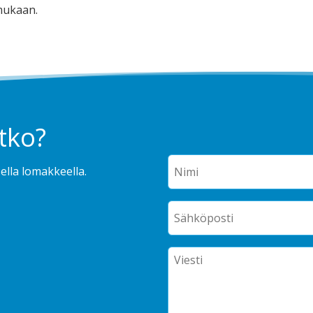
mukaan.
tko?
ella lomakkeella.