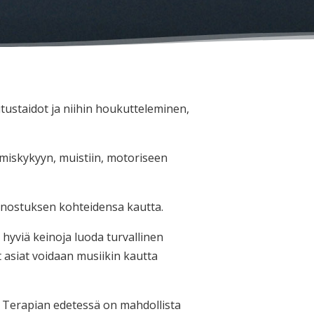
tustaidot ja niihin houkutteleminen,
ymiskykyyn, muistiin, motoriseen
nnostuksen kohteidensa kautta.
hyviä keinoja luoda turvallinen
t asiat voidaan musiikin kautta
ä. Terapian edetessä on mahdollista