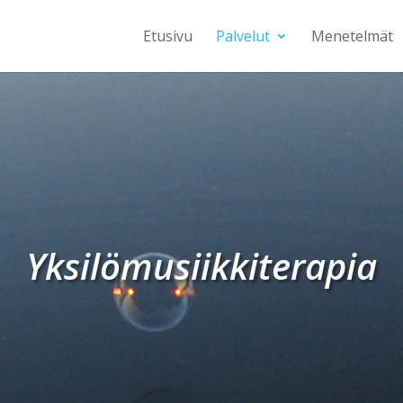
Etusivu
Palvelut
Menetelmät
Yksilömusiikkiterapia