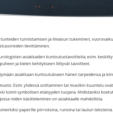
la tunteiden tunnistamisen ja ilmaisun tukeminen, vuorovaiku
tusoireiden lievittäminen.
eurologisten asiakkaiden kuntoutustavoitteita; esim. keskitt
heen ja kielen kehitykseen liittyvät tavoitteet.
ittymään asiakkaan kuntoutukseen hänen tarpeidensa ja kii
uoto. Esim. yhdessä soittaminen tai musiikin kuuntelu ovat 
kki toimii symbolisen etäisyyden tuojana. Ahdistaviksi koetu
jossa niiden käsitteleminen on asiakkaalle mahdollista.
simerkiksi paperille piirroksina, runoina tai laulun tekstein