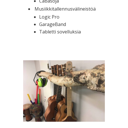
Cabasoja
Musiikkitallennusvälineistöä
Logic Pro
GarageBand
Tabletti sovelluksia