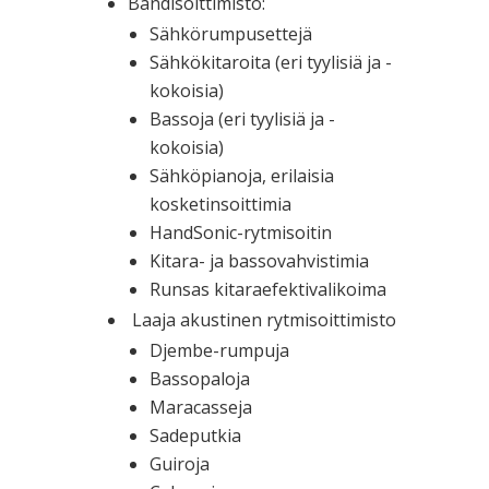
Bändisoittimisto:
Sähkörumpusettejä
Sähkökitaroita (eri tyylisiä ja -
kokoisia)
Bassoja (eri tyylisiä ja -
kokoisia)
Sähköpianoja, erilaisia
kosketinsoittimia
HandSonic-rytmisoitin
Kitara- ja bassovahvistimia
Runsas kitaraefektivalikoima
Laaja akustinen rytmisoittimisto
Djembe-rumpuja
Bassopaloja
Maracasseja
Sadeputkia
Guiroja