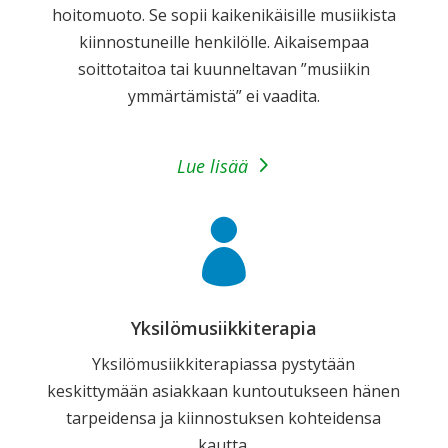
hoitomuoto. Se sopii kaikenikäisille musiikista
kiinnostuneille henkilölle. Aikaisempaa
soittotaitoa tai kuunneltavan ”musiikin
ymmärtämistä” ei vaadita.
Lue lisää

Yksilömusiikkiterapia
Yksilömusiikkiterapiassa pystytään
keskittymään asiakkaan kuntoutukseen hänen
tarpeidensa ja kiinnostuksen kohteidensa
kautta.